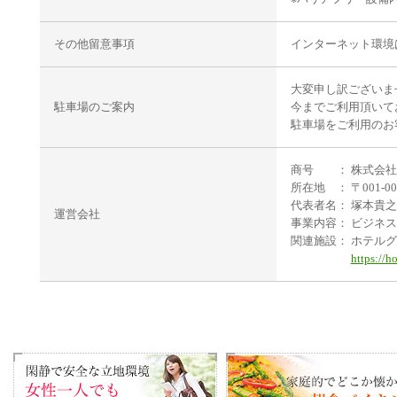
その他留意事項
インターネット環境
大変申し訳ございま
駐車場のご案内
今までご利用頂いて
駐車場をご利用のお
商号 ： 株式会社
所在地 ： 〒001-0
代表者名： 塚本貴之
運営会社
事業内容： ビジネ
関連施設： ホテル
https://h