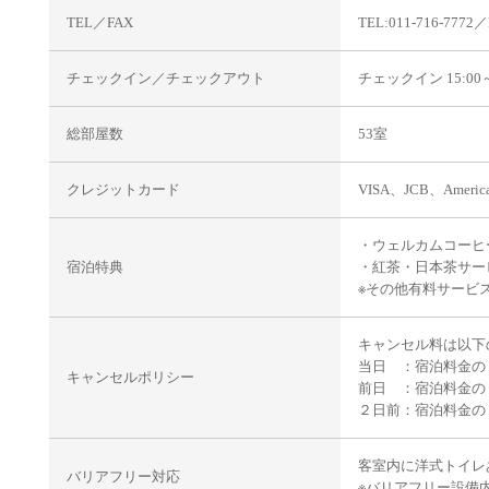
TEL／FAX
TEL:011-716-7772
チェックイン／チェックアウト
チェックイン 15:00
総部屋数
53室
クレジットカード
VISA、JCB、American
・ウェルカムコーヒ
宿泊特典
・紅茶・日本茶サー
※その他有料サービ
キャンセル料は以下
当日 ：宿泊料金の
キャンセルポリシー
前日 ：宿泊料金
２日前：宿泊料金
客室内に洋式トイレ
バリアフリー対応
※バリアフリー設備