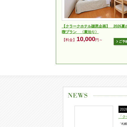
【クラークホテル謝恩企画】 2026夏
喫プラン 〈素泊り〉
10,000
【料金】
円～
20
「ク
「札幌