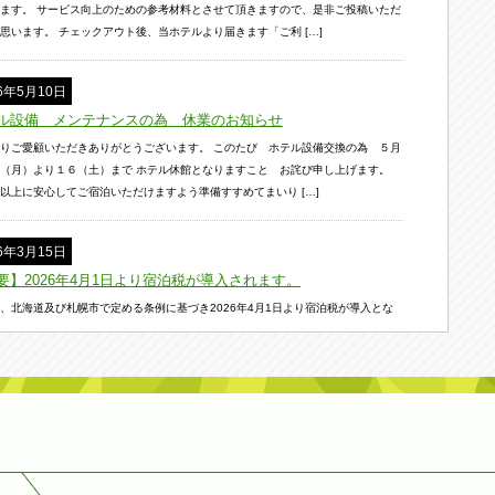
ます。 サービス向上のための参考材料とさせて頂きますので、是非ご投稿いただ
思います。 チェックアウト後、当ホテルより届きます「ご利 […]
26年5月10日
ル設備 メンテナンスの為 休業のお知らせ
りご愛顧いただきありがとうございます。 このたび ホテル設備交換の為 ５月
（月）より１６（土）まで ホテル休館となりますこと お詫び申し上げます。
以上に安心してご宿泊いただけますよう準備すすめてまいり […]
26年3月15日
要】2026年4月1日より宿泊税が導入されます。
、北海道及び札幌市で定める条例に基づき2026年4月1日より宿泊税が導入とな
。 4月1日以降のご宿泊分より、宿泊料金とは別に1人1泊につき 下記のとおり宿
お支払をお願いいたします。 ※宿泊料金は食事代や […]
26年2月3日
の夢よぶ 世界のひろば
冬を彩る一大イベント、『２０２６さっぽろ雪まつり』が いよいよ２月４日から
、市内３会場で開催されます。 幻想的な氷像が立ち並び、氷を楽しむ・触れるが