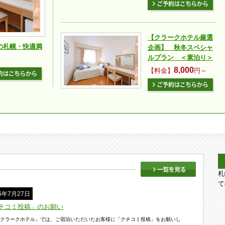
【クラークホテル厳選
の札幌・快適満
企画】 秋冬スペシャ
ルプラン ＜素泊り＞
8,000
【料金】
円～
札
て
26年7月27日
チコミ投稿」のお願い
クラークホテル」では、ご宿泊いただいたお客様に「クチコミ投稿」をお願いし