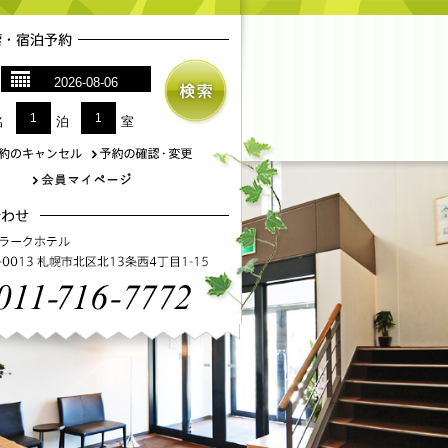
1
1
名
泊
室