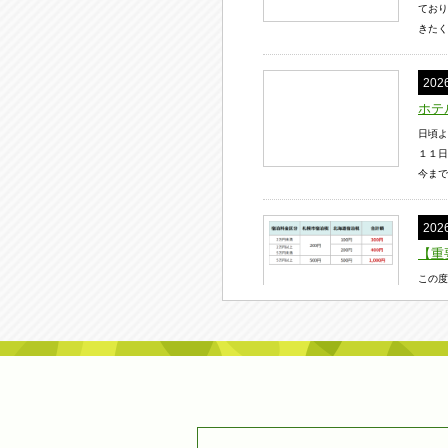
ており
きたく
20
ホテ
日頃よ
１１日
今まで
20
【重
この度
ります
泊税の
20
純白
札幌の
８日間