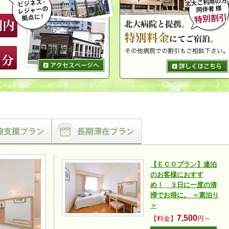
【ＥＣＯプラン】連泊
のお客様におすす
め！ ３日に一度の清
掃でお得に。 ＜素泊り
＞
7,500
【料金】
円～